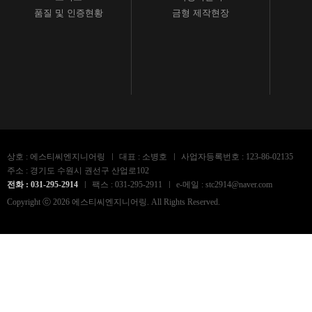
품질 및 인증현황
금형 제작현장
상호 : 에스티씨엔지니어링
대표 : 소병호
사업자등록번호 : 123-86-02135
주소 : 경기도 수원시 권선구 산업로102
전화 : 031-295-2914
팩스 : 031-295-2911
e-메일 : stc2914@naver.com
Copyright ⓒ 2026 에스티씨엔지니어링. All Rights Reserved.