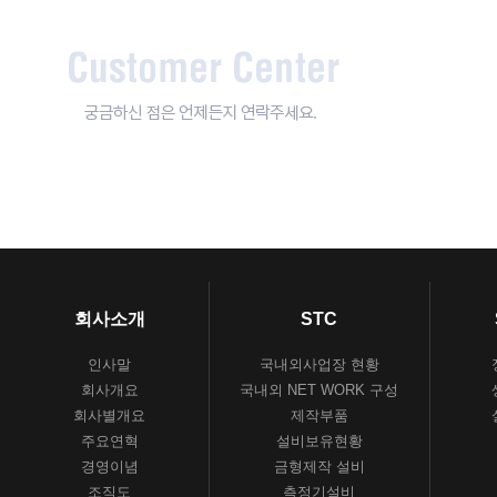
회사소개
STC
인사말
국내외사업장 현황
회사개요
국내외 NET WORK 구성
회사별개요
제작부품
주요연혁
설비보유현황
경영이념
금형제작 설비
조직도
측정기설비