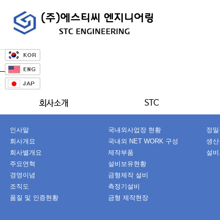
인사말
국내외사업장 현황
정밀
회사개요
국내외 NET WORK 구성
생산
회사별개요
제작부품
설비
주요연혁
설비보유현황
경영이념
금형제작 설비
조직도
측정기설비
품질 및 인증현황
금형 제작현장